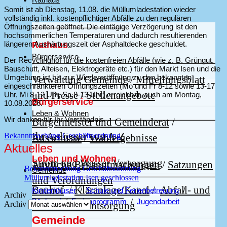
Somit ist ab Dienstag, 11.08. die Müllumladestation wieder
vollständig inkl. kostenpflichtiger Abfälle zu den regulären
Öffnungszeiten geöffnet. Die eintägige Verzögerung ist den
hochsommerlichen Temperaturen und dadurch resultierenden
längeren Aushärtungszeit der Asphaltdecke geschuldet.
Rathaus
Bürgerservice
Der Recyclinghof für die kostenfreien Abfälle (wie z. B. Grüngut,
Bauschutt, Alteisen, Elektrogeräte etc.) für den Markt Isen und die
Umgebung ist bis zur Wiedereröffnung zu den bekannten
Verwaltung Gemeinde
/
Mitteilungsblatt
eingeschränkteren Öffnungszeiten (Mo und Fr 8-12 sowie 13-17
und Presse
/
Stellenangebote
Uhr, Mi 8-12 Uhr, Sa 8-13 Uhr) erreichbar, auch am Montag,
Bürgerservice
10.08.2026.
Leben & Wohnen
Wir danken für Ihr Verständnis.
Bürgermeister und Gemeinderat
/
Ihr Anliegen von A-Z
Bekanntmachung Geschäftsordnung
Ausschüsse
/
Wahlergebnisse
Aktuelles
Leben und Wohnen
Strom und Wasser Versorgung
Amtliche Bekanntmachungen
/
Satzungen
Bekanntmachung Geschäftsordnung
Gemeinde
Müllumladestation Isen geschlossen
und Verordnungen
Bauhof
/
Kläranlage/Kanal
/
Abfall- und
Kinderhäuser
/
Schule und Ferienbetreuung
/
Archiv
Bücherei
/
Ferienprogramm
/
Jugendarbeit
Wertstoffe / Entsorgung
Archiv
Gemeinde