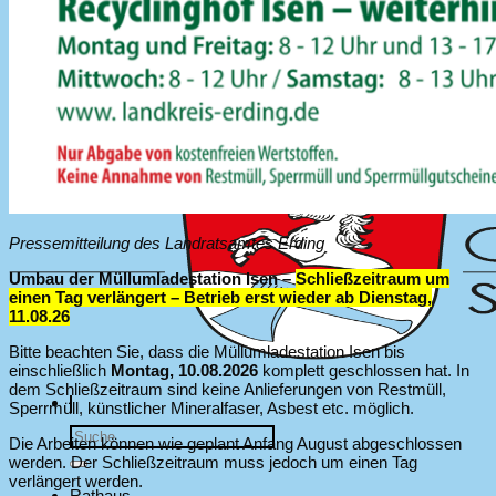
Pressemitteilung des Landratsamtes Erding
Umbau der Müllumladestation Isen –
Schließzeitraum um
einen Tag verlängert – Betrieb erst wieder ab Dienstag,
11.08.26
Bitte beachten Sie, dass die Müllumladestation Isen bis
einschließlich
Montag, 10.08.2026
komplett geschlossen hat. In
dem Schließzeitraum sind keine Anlieferungen von Restmüll,
Sperrmüll, künstlicher Mineralfaser, Asbest etc. möglich.
Die Arbeiten können wie geplant Anfang August abgeschlossen
werden. Der Schließzeitraum muss jedoch um einen Tag
verlängert werden.
Rathaus