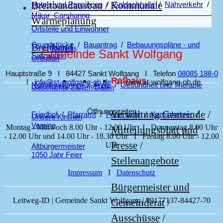
Breitbandausbau / Kommunale
Hotels und Pensionen
/
Goldachhalle
/
Nahverkehr
/
Mikar–Carsharing
Wärmeplanung
Ortsteile und Einwohner
Grundstücke
/
Bauantrag
/
Bebauungspläne - und
Breitband
Rathaus
Gemeinde Sankt Wolfgang
Satzungen
Ortsplan
Hauptstraße 9 I 84427 Sankt Wolfgang I Telefon
08085 188‑0
Rathaus
I
info@st‑wolfgang‑ob.de
I www.st‑wolfgang‑ob.de
Notfallnummern
/
Ärzte
/
Gesundheit und Therapie
Geschichte Zahlen Daten
Öffnungszeiten
Verwaltung Gemeinde
/
Friedhof
/
Pfarramt
/
Feuerwehr
/
Kaminkehrer
/
Unsere Kirchen
Vereine
Montag - Mittwoch 8.00 Uhr - 12.00 Uhr I Donnerstag 8.00 Uhr
Mitteilungsblatt und
- 12.00 Uhr und 14.00 Uhr - 18.30 Uhr I Freitag 8.00 Uhr - 12.00
Presse
/
Uhr
Altbürgermeister
1050 Jahr Feier
Stellenangebote
Impressum
I
Datenschutz
Bürgermeister und
Leitweg-ID | Gemeinde Sankt Wolfgang | 09177137-84427-70
Gemeinderat
/
Ausschüsse
/