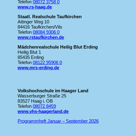
Telefon
08072 3758 0
www.rs-haag.de
Staatl. Realschule Taufkirchen
Attinger Weg 10
84416 Taufkirchen/Vils
Telefon
08084 9306 0
www.rstaufkirchen.de
Mädchenrealschule Heilig Blut Erding
Heilig Blut 1
85435 Erding
Telefon
08122 95906 0
www.mrs-erding.de
Volkshochschule im Haager Land
Wasserburger Straße 25
83527 Haag i. OB
Telefon
08072 8459
www.vhs-haagerland.de
Programmheft Januar – September 2026