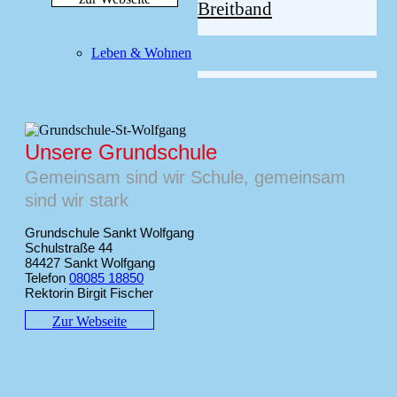
Breitband
Leben & Wohnen
Leben und Wohnen
Unsere Grundschule
Kinderhäuser
/
Schule und
Gemeinsam sind wir Schule, gemeinsam
Ferienbetreuung
/
Bücherei
/
sind wir stark
Ferienprogramm
/
Jugendarbeit
Grundschule Sankt Wolfgang
Schulstraße 44
84427 Sankt Wolfgang
Hotels und Pensionen
/
Telefon
08085 18850
Rektorin Birgit Fischer
Goldachhalle
/
Nahverkehr
/
Mikar–Carsharing
Zur Webseite
Grundstücke
/
Bauantrag
/
Bebauungspläne - und