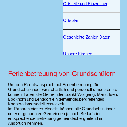
Ortsteile und Einwohner
Ortsplan
Geschichte Zahlen Daten
Unsere Kirchen
Altbürgermeister
Ferienbetreuung von Grundschülern
Um den Rechtsanspruch auf Ferienbetreuung für
Grundschulkinder wirtschaftlich und personell umsetzen zu
können, haben die Gemeinden Sankt Wolfgang, Markt Isen,
Bockhorn und Lengdorf ein gemeindeübergreifendes
Kooperationsmodell entwickelt.
Im Rahmen dieses Modells können alle Grundschulkinder
der vier genannten Gemeinden je nach Bedarf eine
entsprechende Betreuung gemeindeübergreifend in
Anspruch nehmen.