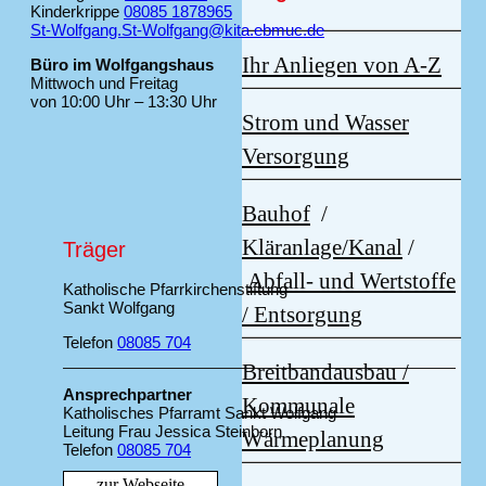
Kinderkrippe
08085 1878965
St-Wolfgang.St-Wolfgang@kita.ebmuc.de
Ihr Anliegen von A-Z
Büro im Wolfgangshaus
Mittwoch und Freitag
von 10:00 Uhr – 13:30 Uhr
Strom und Wasser
Versorgung
Bauhof
/
Kläranlage/Kanal
/
Träger
Abfall- und Wertstoffe
Katholische Pfarrkirchenstiftung
Sankt Wolfgang
/ Entsorgung
Telefon
08085 704
Breitbandausbau /
Ansprechpartner
Kommunale
Katholisches Pfarramt Sankt Wolfgang
Leitung Frau Jessica Steinborn
Wärmeplanung
Telefon
08085 704
zur Webseite