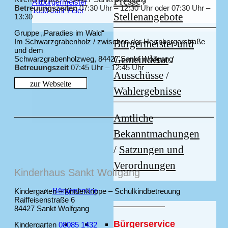
Presse
/
Altbürgermeister
Betreuungszeiten
07:30 Uhr – 12:30 Uhr oder 07:30 Uhr –
1050 Jahr Feier
Stellenangebote
13:30
Gruppe „Paradies im Wald“
Im Schwarzgrabenholz / zwischen der Herrnbergerstraße
Bürgermeister und
und dem
Gemeinderat
/
Schwarzgrabenholzweg, 84427 Sankt Wolfgang
Betreuungszeit
07:45 Uhr – 12:45 Uhr
Ausschüsse
/
zur Webseite
Wahlergebnisse
Amtliche
Bekanntmachungen
/
Satzungen und
Verordnungen
Kinderhaus Sankt Wolfgang
Bürgerservice
Kindergarten – Kinderkrippe – Schulkindbetreuung
Raiffeisenstraße 6
84427 Sankt Wolfgang
Bürgerservice
Kindergarten
08085 1432