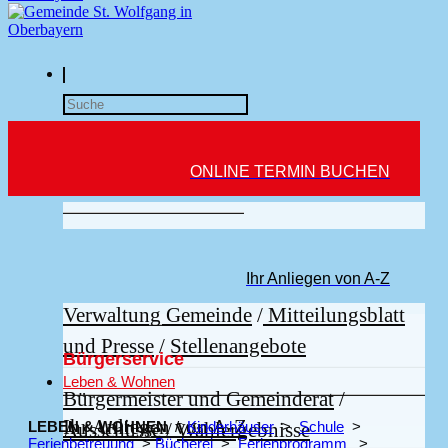
Rathaus
ONLINE TERMIN BUCHEN
Rathaus
Bürgerservice
Ihr Anliegen von A‑Z
Verwaltung Gemeinde
/
Mitteilungsblatt
und Presse
/
Stellenangebote
Bürgerservice
Leben & Wohnen
Bürgermeister und Gemeinderat
/
Ihr Anliegen von A-Z
Ausschüsse
/
Wahlergebnisse
LEBEN & WOHNEN
/
Kinderhäuser
>
Schule
>
Ferienbetreuung
>
Bücherei
>
Ferienprogramm
>