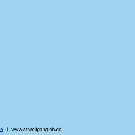
de
I www.st‑wolfgang‑ob.de