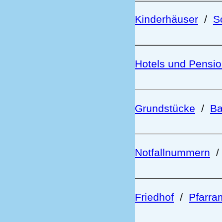
Kinderhäuser
/
S
Hotels und Pensi
Grundstücke
/
Ba
Notfallnummern
Friedhof
/
Pfarra