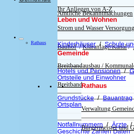
Ihr Anliegen von A-Z
Amtliche Bekanntmachungen
Leben und Wohnen
Strom und Wasser Versorgun
Rathaus
Kinderhäuser
/
Schule un
Bauhof
/
Kläranlage/Kanal
/
Gemeinde
Breitbandausbau / Kommuna
Hotels und Pensionen
/
G
Ortsteile und Einwohner
Breitband
Rathaus
Grundstücke
/
Bauantrag
Ortsplan
Verwaltung Gemein
Notfallnummern
/
Ärzte
Bürgermeister und 
Geschichte Zahlen Daten