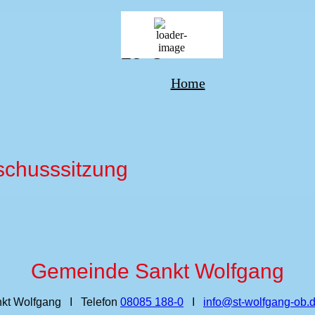
25
°C
Home
schusssitzung
Gemeinde Sankt Wolfgang
kt Wolfgang I Telefon
08085 188‑0
I
info@st‑wolfgang‑ob.