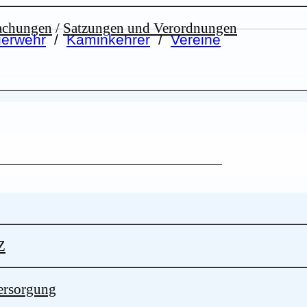
achungen
/
Satzungen und Verordnungen
erwehr
/
Kaminkehrer
/
Vereine
Z
ersorgung