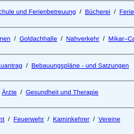
chule und Ferienbetreuung
/
Bücherei
/
Feri
onen
/
Goldachhalle
/
Nahverkehr
/
Mikar–Ca
uantrag
/
Bebauungspläne - und Satzungen
/
Ärzte
/
Gesundheit und Therapie
mt
/
Feuerwehr
/
Kaminkehrer
/
Vereine