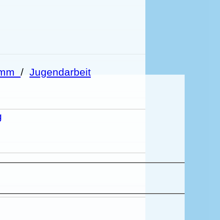
ramm
/
Jugendarbeit
g