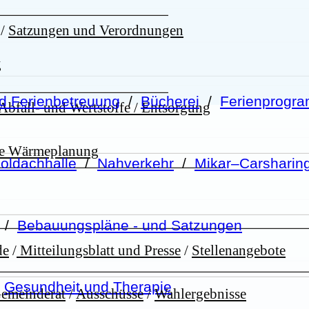
/
Satzungen und Verordnungen
g
d Ferienbetreuung
/
Bücherei
/
Ferienprog
Abfall- und Wertstoffe / Entsorgung
le Wärmeplanung
oldachhalle
/
Nahverkehr
/
Mikar–Carsharin
/
Bebauungspläne - und Satzungen
de
/
Mitteilungsblatt und Presse
/
Stellenangebote
/
Gesundheit und Therapie
Gemeinderat
/
Ausschüsse
/
Wahlergebnisse