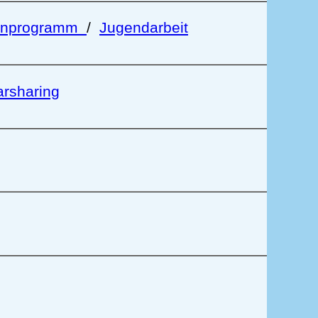
enprogramm
/
Jugendarbeit
rsharing