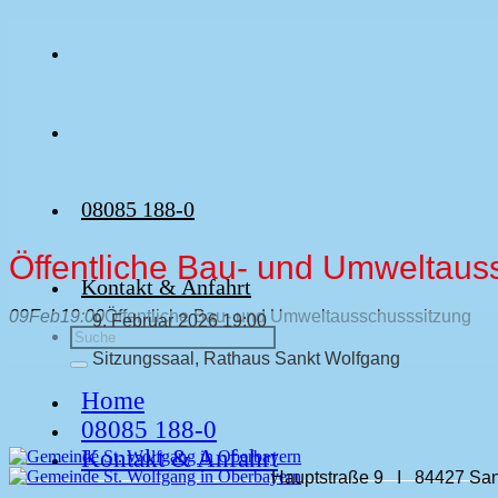
Zum
Inhalt
springen
08085 188-0
Öffentliche Bau- und Umweltaus
Kontakt & Anfahrt
09
Feb
19:00
Öffentliche Bau- und Umweltausschusssitzung
9. Februar 2026 19:00
Sitzungssaal, Rathaus Sankt Wolfgang
Home
08085 188-0
Kontakt & Anfahrt
Hauptstraße 9 I 84427 San