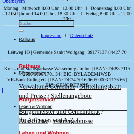
Montag - Mittwoch 8.00 Uhr - 12.00 Uhr I Donnerstag 8.00 Uhr
- 12.00 Uhr und 14.00 Uhr - 18.30 Uhr I Freitag 8.00 Uhr - 12.00
Uhr
Impressum
I
Datenschutz
Rathaus
Leitweg-ID | Gemeinde Sankt Wolfgang | 09177137-84427-70
Rathaus
Kreis- und Stadtsparkasse Wasserburg am Inn | IBAN: DE88 7115
Bürgerservice
2680 0000 1701 34 | BIC: BYLADEM1WSB
VR-Bank Erding eG | IBAN: DE74 7016 9605 0003 7176 66 |
BIC: GENODEF1ISE
Verwaltung Gemeinde
/
Mitteilungsblatt
und Presse
/
Stellenangebote
Bürgerservice
Leben & Wohnen
Bürgermeister und Gemeinderat
/
Ihr Anliegen von A-Z
Ausschüsse
/
Wahlergebnisse
Leben und Wohnen