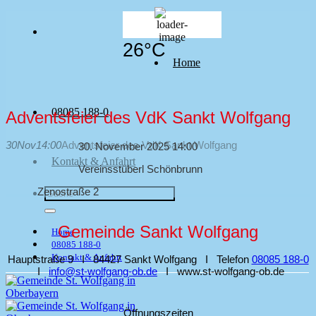
Zum
Inhalt
springen
26
°C
Home
08085 188-0
Adventsfeier des VdK Sankt Wolfgang
30
Nov
14:00
Adventsfeier des VdK Sankt Wolfgang
30. November 2025 14:00
Kontakt & Anfahrt
Vereinsstüberl Schönbrunn
Zenostraße 2
Gemeinde Sankt Wolfgang
Home
08085 188-0
Kontakt & Anfahrt
Hauptstraße 9 I 84427 Sankt Wolfgang I Telefon
08085 188‑0
I
info@st‑wolfgang‑ob.de
I www.st‑wolfgang‑ob.de
Öffnungszeiten