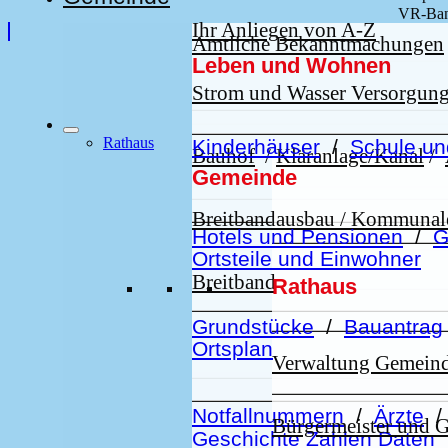
VR-Ban
Ihr Anliegen von A-Z
Amtliche Bekanntmachungen
Leben und Wohnen
Strom und Wasser Versorgun
Rathaus
Kinderhäuser
/
Schule un
Bauhof
/
Kläranlage/Kanal
/
Gemeinde
Breitbandausbau / Kommuna
Hotels und Pensionen
/
G
Ortsteile und Einwohner
Breitband
Rathaus
Grundstücke
/
Bauantrag
Ortsplan
Verwaltung Gemein
Notfallnummern
/
Ärzte
Bürgermeister und 
Geschichte Zahlen Daten