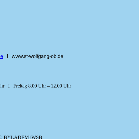
de
I www.st‑wolfgang‑ob.de
hr I Freitag 8.00 Uhr – 12.00 Uhr
 | BIC: BYLADEM1WSB