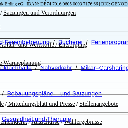
k Erding eG | IBAN: DE74 7016 9605 0003 7176 66 | BIC: GENO
/
Satzungen und Verordnungen
g
d Ferienbetreuung
/
Bücherei
/
Ferienprog
Abfall- und Wertstoffe / Entsorgung
le Wärmeplanung
oldachhalle
/
Nahverkehr
/
Mikar–Carsharin
/
Bebauungspläne – und Satzungen
de
/
Mitteilungsblatt und Presse
/
Stellenangebote
/
Gesundheit und Therapie
Gemeinderat
/
Ausschüsse
/
Wahlergebnisse