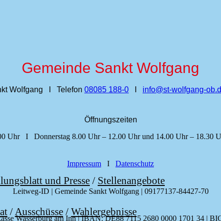
Gemeinde Sankt Wolfgang
kt Wolfgang I Telefon
08085 188‑0
I
info@st‑wolfgang‑ob.
Öffnungszeiten
00 Uhr I Donnerstag 8.00 Uhr – 12.00 Uhr und 14.00 Uhr – 18.30 U
Impressum
I
Datenschutz
lungsblatt und Presse
/
Stellenangebote
Leitweg-ID | Gemeinde Sankt Wolfgang | 09177137-84427-70
at
/
Ausschüsse
/
Wahlergebnisse
arkasse Wasserburg am Inn | IBAN: DE88 7115 2680 0000 1701 34