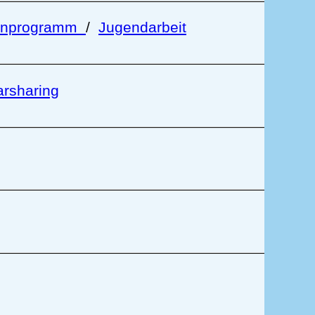
enprogramm
/
Jugendarbeit
rsharing