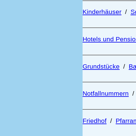
Kinderhäuser
/
S
Hotels und Pensi
Grundstücke
/
Ba
Notfallnummern
Friedhof
/
Pfarra