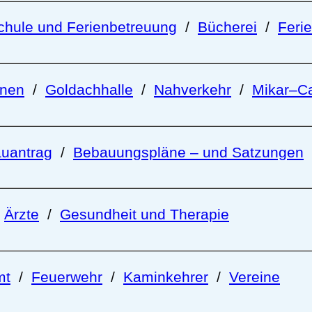
chule und Ferienbetreuung
/
Bücherei
/
Feri
onen
/
Goldachhalle
/
Nahverkehr
/
Mikar–Ca
uantrag
/
Bebauungspläne – und Satzungen
/
Ärzte
/
Gesundheit und Therapie
mt
/
Feuerwehr
/
Kaminkehrer
/
Vereine