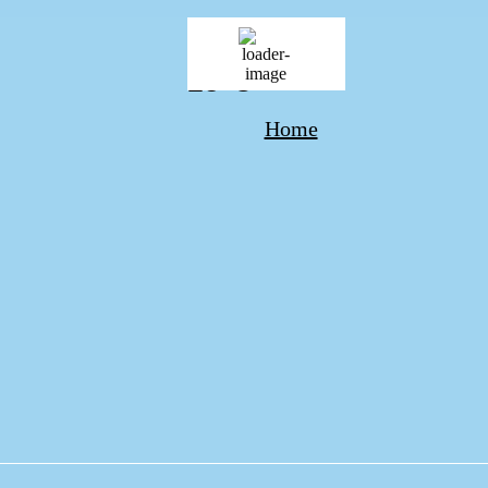
25
°C
Home