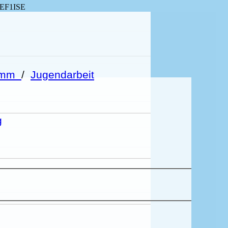
DEF1ISE
ramm
/
Jugendarbeit
g