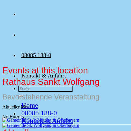
Zum
Inhalt
springen
08085 188-0
Events at this location
Kontakt & Anfahrt
Rathaus Sankt Wolfgang
Bevorstehende Veranstaltung
Home
Aktueller Monat
08085 188-0
No Events
Kontakt & Anfahrt