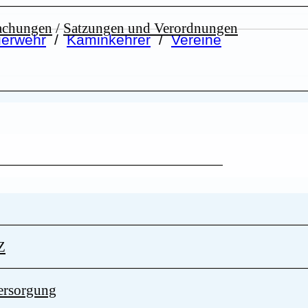
achungen
/
Satzungen und Verordnungen
erwehr
/
Kaminkehrer
/
Vereine
Z
ersorgung